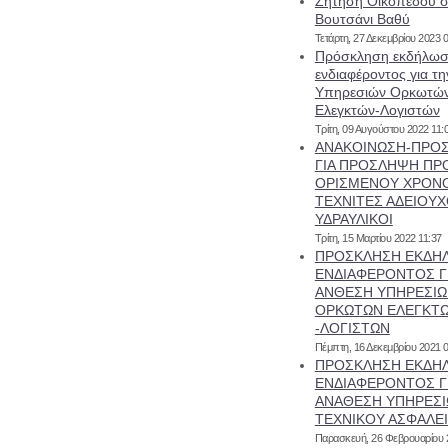
Ζήτηση Οικοπέδου σ
Βουτσάνι Βαθύ
Τετάρτη, 27 Δεκεμβρίου 2023 
Πρόσκληση εκδήλω
ενδιαφέροντος για τ
Υπηρεσιών Ορκωτώ
Ελεγκτών-Λογιστών
Τρίτη, 09 Αυγούστου 2022 11:
ΑΝΑΚΟΙΝΩΣΗ-ΠΡΟ
ΓΙΑ ΠΡΟΣΛΗΨΗ ΠΡ
ΟΡΙΣΜΕΝΟΥ ΧΡΟΝΟ
ΤΕΧΝΙΤΕΣ ΑΔΕΙΟΥΧ
ΥΔΡΑΥΛΙΚΟΙ
Τρίτη, 15 Μαρτίου 2022 11:37
ΠΡΟΣΚΛΗΣΗ ΕΚΔΗ
ΕΝΔΙΑΦΕΡΟΝΤΟΣ Γ
ΑΝΘΕΣΗ ΥΠΗΡΕΣΙΩ
ΟΡΚΩΤΩΝ ΕΛΕΓΚΤ
-ΛΟΓΙΣΤΩΝ
Πέμπτη, 16 Δεκεμβρίου 2021 
ΠΡΟΣΚΛΗΣΗ ΕΚΔΗ
ΕΝΔΙΑΦΕΡΟΝΤΟΣ Γ
ΑΝΑΘΕΣΗ ΥΠΗΡΕΣ
ΤΕΧΝΙΚΟΥ ΑΣΦΑΛΕ
Παρασκευή, 26 Φεβρουαρίου 