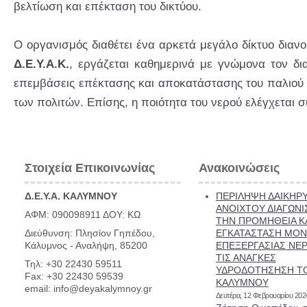
βελτίωση και επέκταση του δικτύου.
Ο οργανισμός διαθέτει ένα αρκετά μεγάλο δίκτυο διαν
Δ.Ε.Υ.Α.Κ.
, εργάζεται καθημερινά με γνώμονα τον δι
επεμβάσεις επέκτασης και αποκατάστασης του παλιού δ
των πολιτών. Επίσης, η ποιότητα του νερού ελέγχεται
Στοιχεία Επικοινωνίας
Ανακοινώσεις
Δ.Ε.Υ.Α. ΚΑΛΥΜΝΟΥ
ΠΕΡΙΛΗΨΗ ΔΑΙΚΗΡ
ΑΝΟΙΧΤΟΥ ΔΙΑΓΩΝΙ
ΑΦΜ: 090098911 ΔΟΥ: ΚΩ
ΤΗΝ ΠΡΟΜΗΘΕΙΑ Κ
Διεύθυνση: Πλησίον Γηπέδου,
ΕΓΚΑΤΑΣΤΑΣΗ ΜΟ
Κάλυμνος - Αναλήψη, 85200
ΕΠΕΞΕΡΓΑΣΙΑΣ ΝΕΡ
ΤΙΣ ΑΝΑΓΚΕΣ
Τηλ: +30 22430 59511
ΥΔΡΟΔΟΤΗΣΗΣΗ Τ
Fax: +30 22430 59539
ΚΑΛΥΜΝΟΥ
email: info@deyakalymnoy.gr
Δευτέρα, 12 Φεβρουαρίου 202